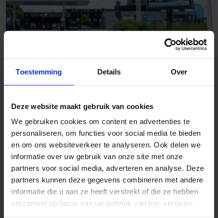
22 februari 2023
Cases
Toestemming
Details
Over
Haan kiest voor R&R voor
slimme personeelsplanning in
Deze website maakt gebruik van cookies
meer dan 160 tankstations
We gebruiken cookies om content en advertenties te
personaliseren, om functies voor social media te bieden
en om ons websiteverkeer te analyseren. Ook delen we
informatie over uw gebruik van onze site met onze
partners voor social media, adverteren en analyse. Deze
partners kunnen deze gegevens combineren met andere
informatie die u aan ze heeft verstrekt of die ze hebben
verzameld op basis van uw gebruik van hun services.