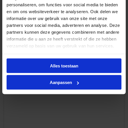
Contactvoorkeur
(Vereist)
personaliseren, om functies voor social media te bieden
en om ons websiteverkeer te analyseren. Ook delen we
Per telefoon
informatie over uw gebruik van onze site met onze
partners voor social media, adverteren en analyse. Deze
partners kunnen deze gegevens combineren met andere
Per mail
informatie die u aan ze heeft verstrekt of die ze hebben
verzameld op basis van uw gebruik van hun services.
Omschrijving
Alles toestaan
Aanpassen