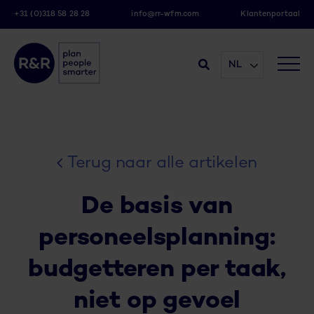
+31 (0)318 58 28 28
info@rr-wfm.com
Klantenportaal
NL
Terug naar alle artikelen
De basis van
personeelsplanning:
budgetteren per taak,
niet op gevoel