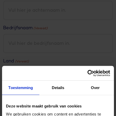
Bedrijfsnaam
(Vereist)
Land
(Vereist)
Nederland
E-mailadres
(Vereist)
Toestemming
Details
Over
Deze website maakt gebruik van cookies
We gebruiken cookies om content en advertenties te