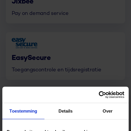
Jixbee
Pay on demand service
EasySecure
Toegangscontrole en tijdsregistratie
Toestemming
Details
Over
Exact
ERP en boekhouding