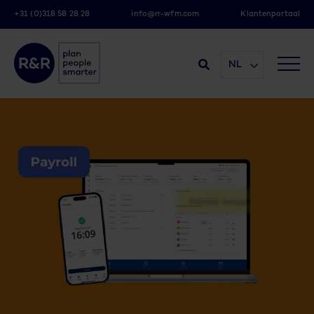
+31 (0)318 58 28 28
info@rr-wfm.com
Klantenportaal
NL