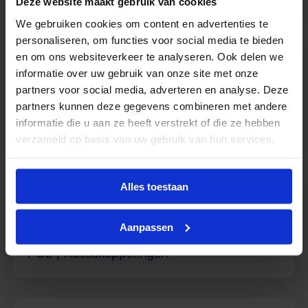
Deze website maakt gebruik van cookies
We gebruiken cookies om content en advertenties te
personaliseren, om functies voor social media te bieden
en om ons websiteverkeer te analyseren. Ook delen we
informatie over uw gebruik van onze site met onze
partners voor social media, adverteren en analyse. Deze
Oracle
partners kunnen deze gegevens combineren met andere
HRM koppeling
informatie die u aan ze heeft verstrekt of die ze hebben
verzameld op basis van uw gebruik van hun services.
Alles toestaan
Kassakoppelingen
Aanpassen
POS / Kassakoppelingen