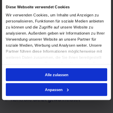
Diese Webseite verwendet Cookies
Wir verwenden Cookies, um Inhalte und Anzeigen zu
Das Ergebnis
personalisieren, Funktionen für soziale Medien anbieten
zu können und die Zugriffe auf unsere Website zu
analysieren. Außerdem geben wir Informationen zu Ihrer
Ihre Mitarbeitenden haben über die App
Verwendung unserer Website an unsere Partner für
jederzeit Einblick in Dienstpläne, Schichten
soziale Medien, Werbung und Analysen weiter. Unsere
und Arbeitszeiten. Änderungen werden
Partner führen diese Informationen möglicherweise mit
automatisch kommuniziert, sodass alle
weiteren Daten zusammen, die Sie ihnen bereitgestellt
stets auf dem aktuellen Stand sind. Für Sie
haben oder die sie im Rahmen Ihrer Nutzung der Dienste
bedeutet das weniger Rückfragen und eine
reibungslosere Planung.
gesammelt haben.
Alle zulassen
✅
Gemeinsame Dienstplanung
✅
Jederzeit volle Transparenz
Anpassen
✅
Kontrolle bleibt gewährleistet