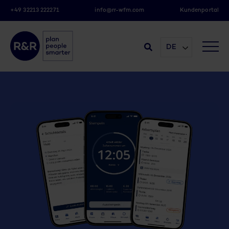
+49 32213 222271
info@rr-wfm.com
Kundenportal
DE