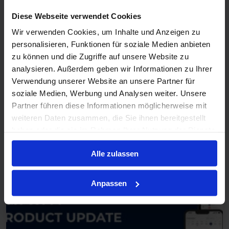
Diese Webseite verwendet Cookies
Wir verwenden Cookies, um Inhalte und Anzeigen zu
personalisieren, Funktionen für soziale Medien anbieten
zu können und die Zugriffe auf unsere Website zu
analysieren. Außerdem geben wir Informationen zu Ihrer
Verwendung unserer Website an unsere Partner für
soziale Medien, Werbung und Analysen weiter. Unsere
12. März 2026
WFM-Tipps
Partner führen diese Informationen möglicherweise mit
R&R verbindet sich mit Jixbee
weiteren Daten zusammen, die Sie ihnen bereitgestellt
haben oder die sie im Rahmen Ihrer Nutzung der Dienste
gesammelt haben.
Alle zulassen
Anpassen