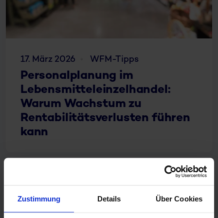
17. März 2026
WFM-Tipps
Personalplanung im
Lebensmitteleinzelhandel:
Warum Wachstum zu
Rentabilitätsverlusten führen
kann
Zustimmung
Details
Über Cookies