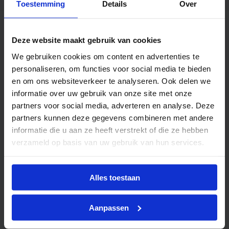
Toestemming
Details
Over
WFM consultancy
Deze website maakt gebruik van cookies
SSZ Beratung
We gebruiken cookies om content en advertenties te
personaliseren, om functies voor social media te bieden
SSZ Beratung is een onafhankelijk
en om ons websiteverkeer te analyseren. Ook delen we
managementadviesbureau dat gespecialiseerd is
informatie over uw gebruik van onze site met onze
in personeelsbeheer en advies in workforce...
partners voor social media, adverteren en analyse. Deze
partners kunnen deze gegevens combineren met andere
Lees meer
informatie die u aan ze heeft verstrekt of die ze hebben
verzameld op basis van uw gebruik van hun services.
Partner website
Alles toestaan
Aanpassen