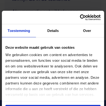
Als voormalig ontwikkelaar en
architect binnen R&R heb ik veel
ervaring met de werking van onze
producten en de processen die
Toestemming
Details
Over
hiermee ondersteund worden. Deze
ervaring zet ik nu niet alleen in om
Deze website maakt gebruik van cookies
onze producten up-to-date te
houden, maar vooral om continu te
We gebruiken cookies om content en advertenties te
personaliseren, om functies voor social media te bieden
blijven innoveren voor een betere
en om ons websiteverkeer te analyseren. Ook delen we
gebruikerservaring!
informatie over uw gebruik van onze site met onze
partners voor social media, adverteren en analyse. Deze
partners kunnen deze gegevens combineren met andere
informatie die u aan ze heeft verstrekt of die ze hebben
verzameld op basis van uw gebruik van hun services.