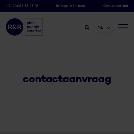
+31 (0)318 58 28 28
info@rr-wfm.com
Klantenportaal
NL
contactaanvraag