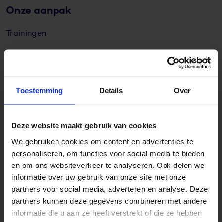
Onze aanpak
Trainingen
Klantenportaal
Toestemming
Details
Over
Overig
Voor wie?
Deze website maakt gebruik van cookies
We gebruiken cookies om content en advertenties te
Over R&R
personaliseren, om functies voor social media te bieden
Werken bij
en om ons websiteverkeer te analyseren. Ook delen we
informatie over uw gebruik van onze site met onze
Informatieveiligheid
partners voor social media, adverteren en analyse. Deze
partners kunnen deze gegevens combineren met andere
Status
informatie die u aan ze heeft verstrekt of die ze hebben