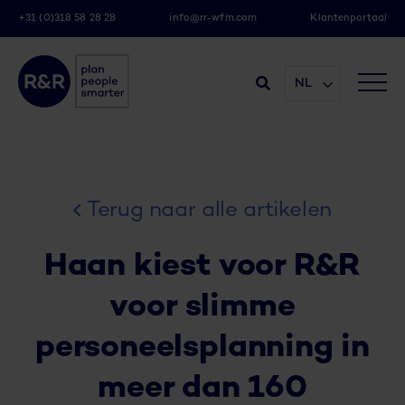
+31 (0)318 58 28 28
info@rr-wfm.com
Klantenportaal
NL
Terug naar alle artikelen
Haan kiest voor R&R
voor slimme
personeelsplanning in
meer dan 160