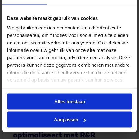
Gerelateerd nieuws
Deze website maakt gebruik van cookies
We gebruiken cookies om content en advertenties te
personaliseren, om functies voor social media te bieden
en om ons websiteverkeer te analyseren. Ook delen we
informatie over uw gebruik van onze site met onze
partners voor social media, adverteren en analyse. Deze
partners kunnen deze gegevens combineren met andere
informatie die u aan ze heeft verstrekt of die ze hebben
verzameld op basis van uw gebruik van hun services.
Alles toestaan
13 januari 2025
Cases
Inzicht in efficiëntie: Hoe AH
Aanpassen
Asten de winkelprestaties
optimaliseert met R&R