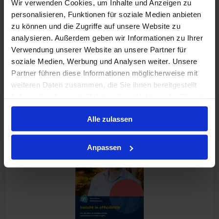
Wir verwenden Cookies, um Inhalte und Anzeigen zu
Sie sich auf die
personalisieren, Funktionen für soziale Medien anbieten
Hochsaison vor ✅
zu können und die Zugriffe auf unsere Website zu
analysieren. Außerdem geben wir Informationen zu Ihrer
Verwendung unserer Website an unsere Partner für
soziale Medien, Werbung und Analysen weiter. Unsere
Siehe
Partner führen diese Informationen möglicherweise mit
weiteren Daten zusammen, die Sie ihnen bereitgestellt
haben oder die sie im Rahmen Ihrer Nutzung der Dienste
gesammelt haben.
Alle zulassen
Anpassen