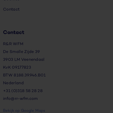
Contact
Contact
R&R WFM
De Smalle Zijde 39
3903 LM Veenendaal
KvK 09177823
BTW 8188.39.946.B01
Nederland
+31 (0)318 58 28 28
info@rr-wfm.com
Bekijk op Google Maps