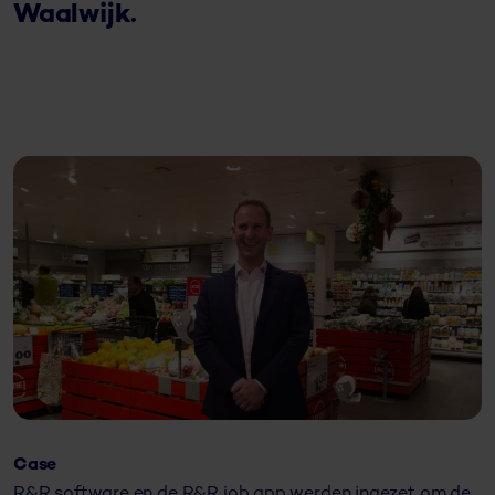
Waalwijk.
Case
R&R software en de R&R job app werden ingezet om de